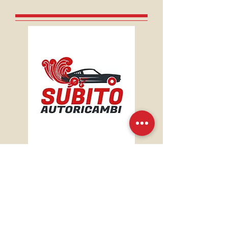
Motore F9QN8
Renault Scenic / 1900cc / TD /
2009 - 2016
Opel ...
Nissan ...