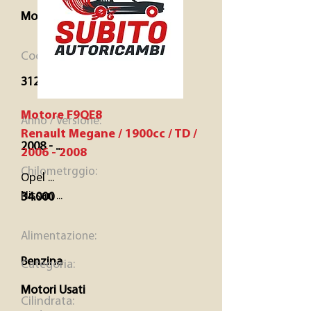
Motori Usati
Codice:
312A3000
Motore F9QE8
Anno / Versione:
Renault Megane / 1900cc / TD /
2008 - ...
2006 - 2008
Chilometrggio:
Opel ...
Nissan ...
34.000
Alimentazione:
Benzina
Categoria:
Motori Usati
Cilindrata: