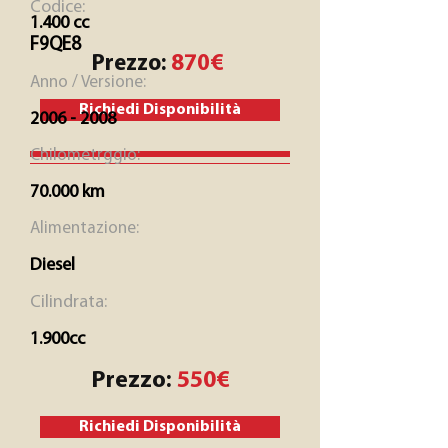
Codice:
1.400 cc
F9QE8
Prezzo:
870€
Anno / Versione:
Richiedi Disponibilità
2006 - 2008
Chilometrggio:
70.000 km
Alimentazione:
Diesel
Cilindrata:
1.900cc
Prezzo:
550€
Richiedi Disponibilità