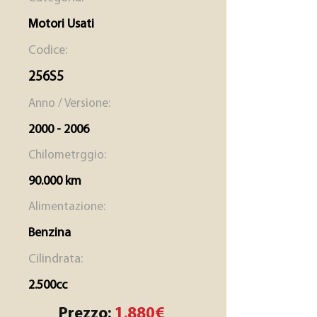
Motori Usati
Codice:
256S5
Anno / Versione:
2000 - 2006
Chilometrggio:
90.000 km
Alimentazione:
Benzina
Cilindrata:
2.500cc
Prezzo:
1.880€