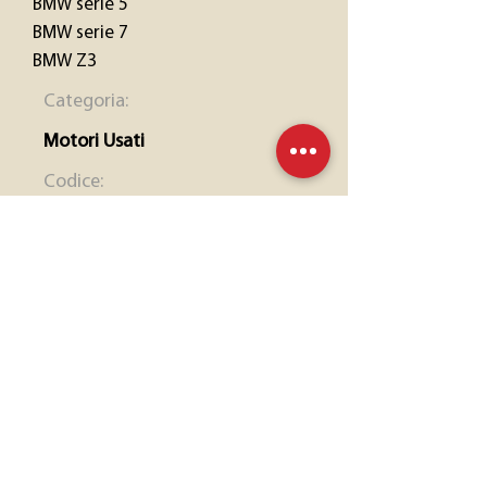
BMW serie 5
BMW serie 7
BMW Z3
Categoria:
Motori Usati
Codice:
256S2
Anno / Versione:
1995 - 2001
Chilometrggio:
98.000 km
Alimentazione:
Benzina